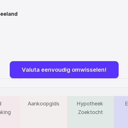
Zeeland
Valuta eenvoudig omwisselen!
 
Aankoopgids
Hypotheek 
E
king
Zoektocht