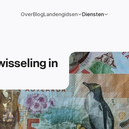
Over
Blog
Landengidsen
Diensten
isseling in 