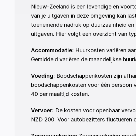
Nieuw-Zeeland is een levendige en voortd
van je uitgaven in deze omgeving kan last
toenemende nadruk op duurzaamheid en eth
uitgaven. Hier volgt een overzicht van ty
Accommodatie: 
Huurkosten variëren aanz
Gemiddeld variëren de maandelijkse huu
Voeding: 
Boodschappenkosten zijn afhank
boodschappenkosten voor één persoon va
40 per maaltijd kosten.
Vervoer: 
De kosten voor openbaar vervoe
NZD 200. Voor autobezitters fluctueren d
Zorgverzekering: 
Zorgverzekering wordt