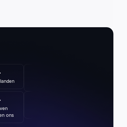
+
 landen
+
ven 
en ons