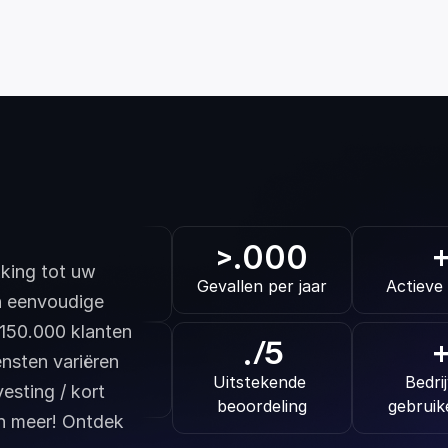
.000
>
king tot uw 
Gevallen per jaar
Actieve
n eenvoudige 
150.000 klanten 
.
/5
nsten variëren 
Uitstekende 
Bedrij
esting / kort 
beoordeling
gebruik
en meer! Ontdek 