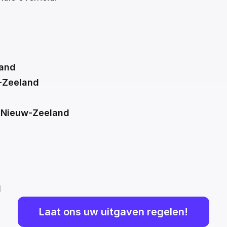
land
w-Zeeland
n Nieuw-Zeeland
d
Laat ons uw uitgaven regelen!