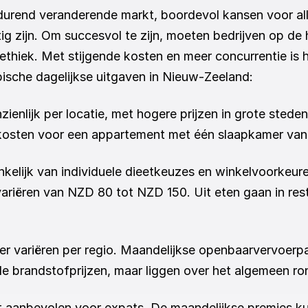
urend veranderende markt, boordevol kansen voor alle
ig zijn. Om succesvol te zijn, moeten bedrijven op de 
iek. Met stijgende kosten en meer concurrentie is he
pische dagelijkse uitgaven in Nieuw-Zeeland:
ienlijk per locatie, met hogere prijzen in grote steden
rkosten voor een appartement met één slaapkamer va
elijk van individuele dieetkeuzes en winkelvoorkeure
riëren van NZD 80 tot NZD 150. Uit eten gaan in res
r variëren per regio. Maandelijkse openbaarvervoerpa
e brandstofprijzen, maar liggen over het algemeen ro
 aanbevolen voor expats. De maandelijkse premies kun