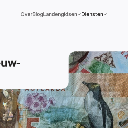
Over
Blog
Landengidsen
Diensten
euw-