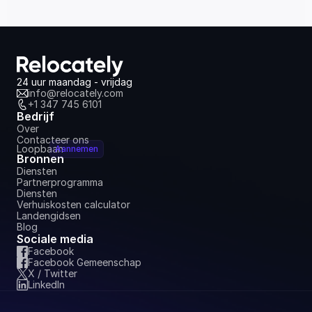
24 uur maandag - vrijdag
info@relocately.com
+1 347 745 6101
Bedrijf
Over
Contacteer ons
Loopbaan
Aannemen
Bronnen
Diensten
Partnerprogramma
Diensten
Verhuiskosten calculator
Landengidsen
Blog
Sociale media
Facebook
Facebook Gemeenschap
X / Twitter
LinkedIn