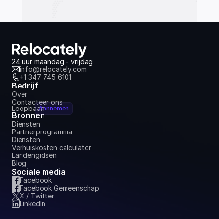
24 uur maandag - vrijdag
info@relocately.com
+1 347 745 6101
Bedrijf
Over
Contacteer ons
Loopbaan
Aannemen
Bronnen
Diensten
Partnerprogramma
Diensten
Verhuiskosten calculator
Landengidsen
Blog
Sociale media
Facebook
Facebook Gemeenschap
X / Twitter
LinkedIn