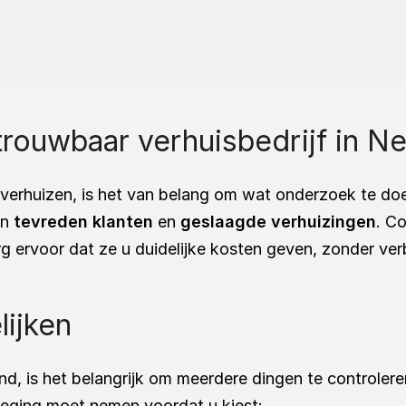
rouwbaar verhuisbedrijf in N
 verhuizen, is het van belang om wat onderzoek te doe
n 
tevreden klanten
 en 
geslaagde verhuizingen
. Co
rg ervoor dat ze u duidelijke kosten geven, zonder ver
ijken 
d, is het belangrijk om meerdere dingen te controleren
weging moet nemen voordat u kiest: 