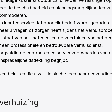
volledige kostenstructuur zal u helpen verrassingen o
leer de beschikbaarheid en planningsmogelijkheden van 
ccommoderen.
van klantenservice dat door elk bedrijf wordt geboden
nneer u vragen of zorgen heeft tijdens het verhuisproc
e staat van het materieel en de voertuigen van het b
oor een professionele en betrouwbare verhuisdienst.
zorgvuldig de contracten en servicevoorwaarden van elk
nsprakelijkheidsdekking begrijpt.
jven bekijken die u wilt. In slechts een paar eenvoudi
verhuizing