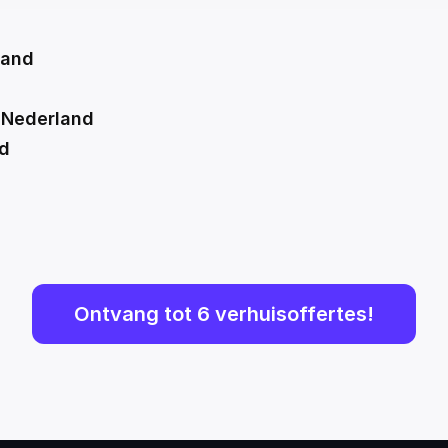
land
 Nederland
nd
Ontvang tot 6 verhuisoffertes!