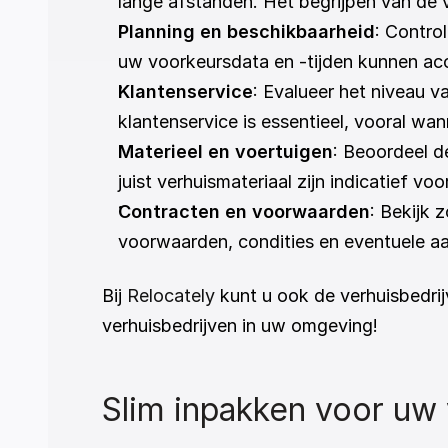
lange afstanden. Het begrijpen van de 
Planning en beschikbaarheid
: Contro
uw voorkeursdata en -tijden kunnen a
Klantenservice
: Evalueer het niveau 
klantenservice is essentieel, vooral wa
Materieel en voertuigen
: Beoordeel d
juist verhuismateriaal zijn indicatief v
Contracten en voorwaarden
: Bekijk 
voorwaarden, condities en eventuele aa
Bij 
Relocately
 kunt u ook de verhuisbedri
verhuisbedrijven in uw omgeving!
Slim inpakken voor uw 