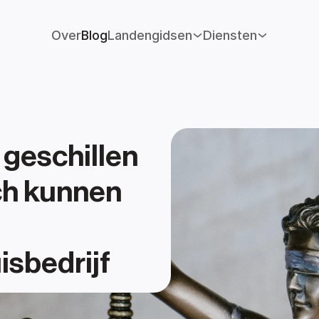
Over
Blog
Landengidsen
Diensten
geschillen 
ch kunnen 
isbedrijf