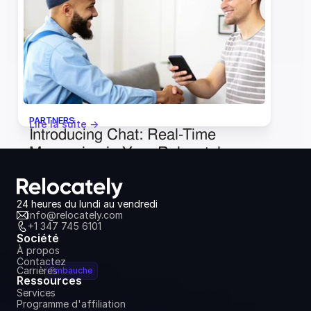
4 août 2026
PARTNERS
Lire la suite ->
Introducing Chat: Real-Time 
Messaging in Your Relocately 
Dashboard
6 juillet 2026
24 heures du lundi au vendredi
info@relocately.com
+1 347 745 6101
Société
À propos
Contactez
Carrières
Embauche
Ressources
Services
Programme d'affiliation