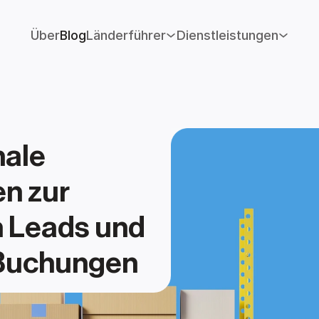
Über
Blog
Länderführer
Dienstleistungen
ale 
 zur 
 Leads und 
 Buchungen