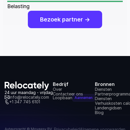
Belasting
Bezoek partner ->
Bedrijf
Bronnen
Over
Diensten
24 uur maandag - vrijdag
Contacteer ons
Partnerprogramm
info@relocately.com
Loopbaan
Aannemen
Diensten
+1 347 745 6101
Verhuiskosten cal
Landengidsen
Blog
Auteursrecht © Moveasy BV
Privacybeleid
Algemene voorwaarden