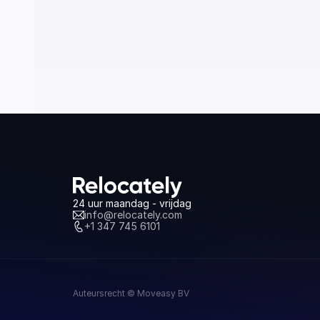
24 uur maandag - vrijdag
info@relocately.com
+1 347 745 6101
Auteursrecht © Moveasy BV