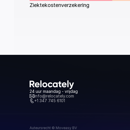
Ziektekostenverzekering
24 uur maandag - vrijdag
info@relocately.com
+1 347 745 6101
Auteursrecht © Moveasy BV