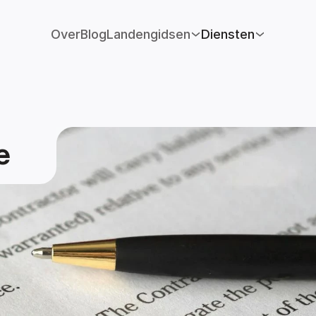
Over
Blog
Landengidsen
Diensten
e