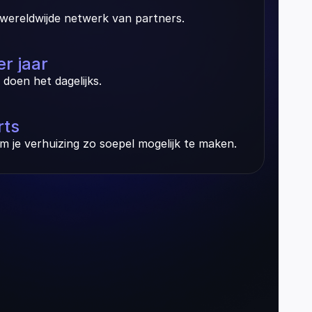
wereldwijde netwerk van partners.
r jaar
j doen het dagelijks.
rts
m je verhuizing zo soepel mogelijk te maken.
nd
Israel
Brazil
Australia
Argentina
Mexico