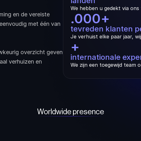
landen
We hebben u gedekt via ons 
.000
+
ng en de vereiste 
 eenvoudig met één van 
tevreden klanten pe
Je verhuist elke paar jaar, wi
+
wkeurig overzicht geven 
internationale expe
aal verhuizen en 
We zijn een toegewijd team o
Worldwide presence
ted Arab Emirates
Hong Kong
Singapore
New Zeala