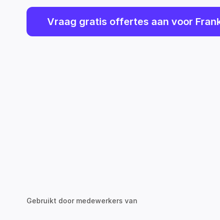
Vraag gratis offertes aan voor Frankr
Gebruikt door medewerkers van
Google
zalando
Bain & Company