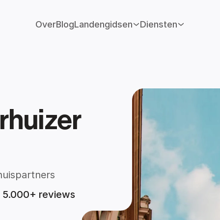
Over
Blog
Landengidsen
Diensten
rhuizer
huispartners
t 5.000+ reviews