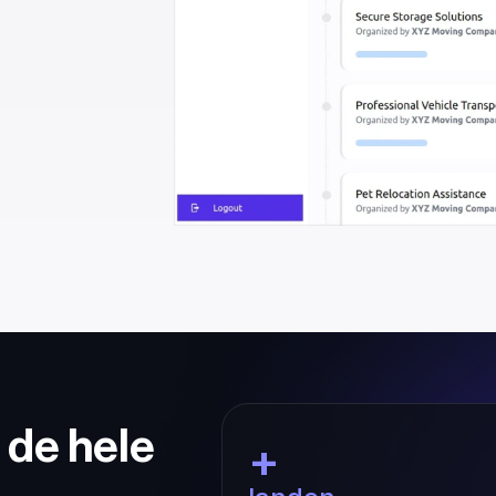
 de hele 
+