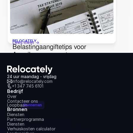
RELOCATELY
Lees meer ->
Belastingaangiftetips voor 
Amerikaanse expats
18 juni 2024
24 uur maandag - vrijdag
info@relocately.com
+1 347 745 6101
Bedrijf
Over
Contacteer ons
Loopbaan
Aannemen
Bronnen
Diensten
Partnerprogramma
Diensten
Verhuiskosten calculator