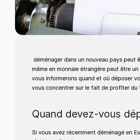
 déménager dans un nouveau pays peut être très intimidant. Devoir faire des impôts en plus de cela dans un pays étranger et peut-être 
même en monnaie étrangère peut être un s
vous informerons quand et où déposer vos
vous concentrer sur le fait de profiter du
Quand devez-vous dép
Si vous avez récemment déménagé en Esp