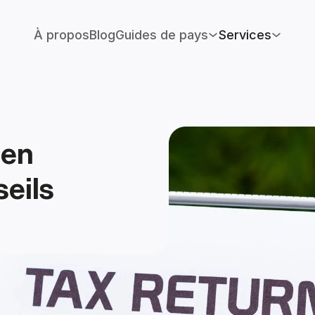
À propos
Blog
Guides de pays
Services
en 
eils 