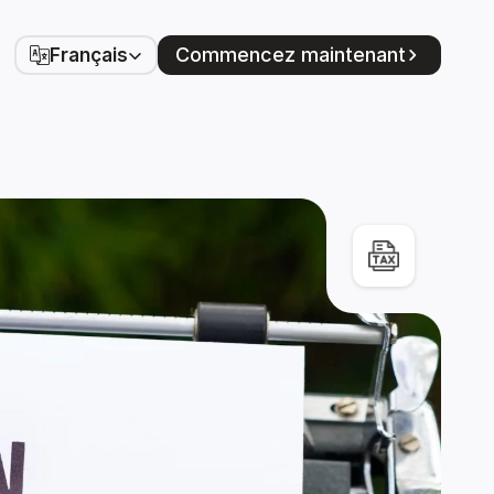
Select Language
Commencez maintenant
Français