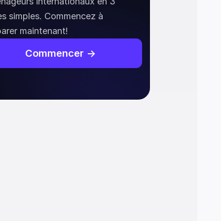
ageurs internationaux en 3 
es simples. Commencez à 
arer maintenant!
Commencer ->