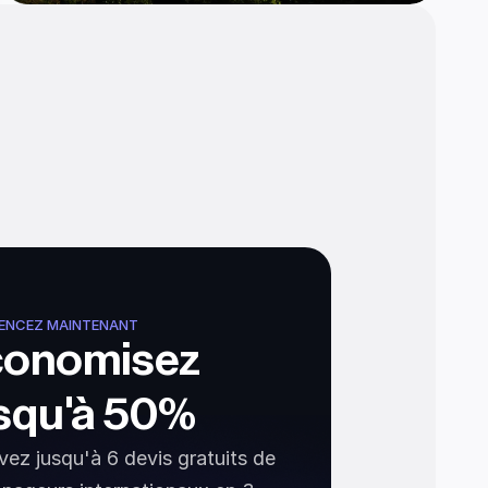
NCEZ MAINTENANT
onomisez 
squ'à 50%
ez jusqu'à 6 devis gratuits de 