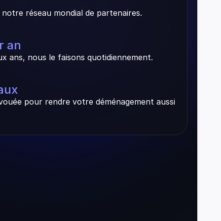
notre réseau mondial de partenaires.
ar an
x ans, nous le faisons quotidiennement.
naux
ouée pour rendre votre déménagement aussi 
nd
Israel
Brazil
Australia
Argentina
Mexico