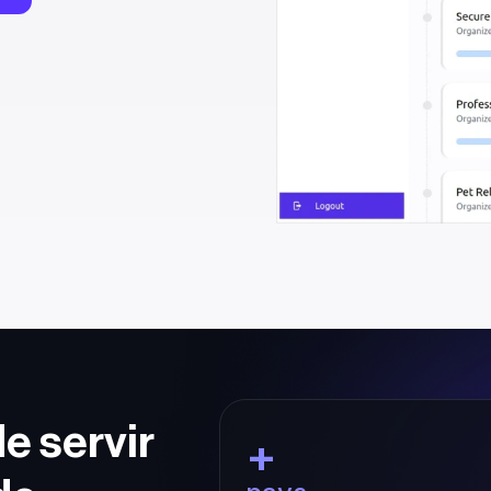
 servir 
+