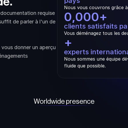
de.
pays
Nous vous couvrons grâce à 
0,000
+
a documentation requise 
fit de parler à l'un de 
clients satisfaits p
Vous déménagez tous les deu
+
 vous donner un aperçu 
experts internatio
énagements 
Nous sommes une équipe dév
fluide que possible.
Worldwide presence
ted Arab Emirates
Hong Kong
Singapore
New Zeala