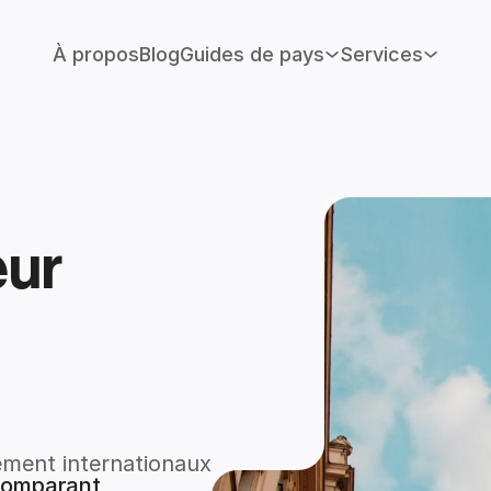
À propos
Blog
Guides de pays
Services
ur 
ement internationaux
comparant