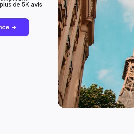
 plus de 5K avis
nce ->
Goldman Sachs