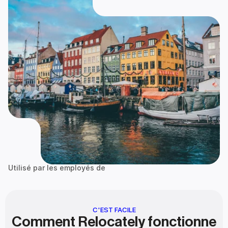
Utilisé par les employés de
Google
zalando
Bain & Company
Go
C'EST FACILE
Comment Relocately fonctionne