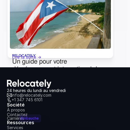
18 juin 2024
RELOCATELY
Lire la suite ->
Un guide pour votre 
déménagement international des 
États-Unis à Porto Rico
18 juin 2024
24 heures du lundi au vendredi
info@relocately.com
+1 347 745 6101
Société
À propos
Contactez
Carrières
Embauche
Ressources
Services