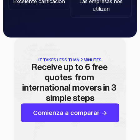
Excelente calificación
Las empresas nos 
utilizan
IT TAKES LESS THAN 2 MINUTES
Receive up to 6 free 
quotes  from 
international movers in 3 
simple steps
Comienza a comparar ->