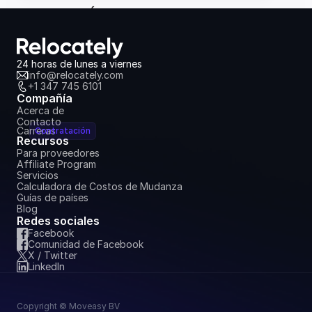
nuevo país
17 de abril de 2023
24 horas de lunes a viernes
info@relocately.com
+1 347 745 6101
Compañía
Acerca de
Contacto
Carreras
Contratación
Recursos
Para proveedores
Affiliate Program
Servicios
Calculadora de Costos de Mudanza
Guías de países
Blog
Redes sociales
Facebook
Comunidad de Facebook
X / Twitter
LinkedIn
Copyright © Moveasy BV