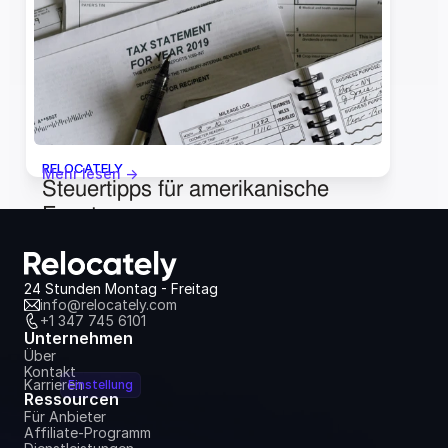
Großbritannien navigieren
3. Oktober 2024
RELOCATELY
Mehr lesen ->
Steuertipps für amerikanische 
Expats
18. Juni 2024
24 Stunden Montag - Freitag
info@relocately.com
+1 347 745 6101
Unternehmen
Über
Kontakt
Karrieren
Einstellung
Ressourcen
Für Anbieter
Affiliate-Programm