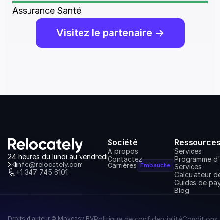
Assurance Santé
Visitez le partenaire ->
Société
Ressource
À propos
Services
24 heures du lundi au vendredi
Contactez
Programme d'a
info@relocately.com
Carrières
Embauche
Services
+1 347 745 6101
Calculateur 
Guides de pa
Blog
Droits d'auteur © Moveasy BV
Politique de confidentialité
Conditions 