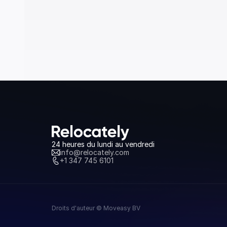
24 heures du lundi au vendredi
info@relocately.com
+1 347 745 6101
Droits d'auteur © Moveasy BV