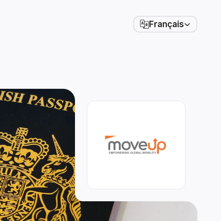
Select Language
Français