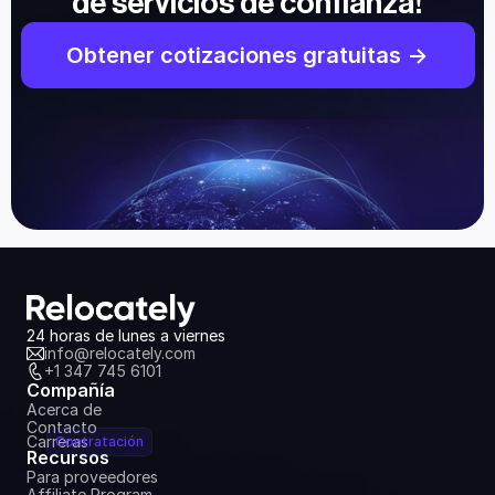
de servicios de confianza!
Obtener cotizaciones gratuitas ->
24 horas de lunes a viernes
info@relocately.com
+1 347 745 6101
Compañía
Acerca de
Contacto
Carreras
Contratación
Recursos
Para proveedores
Affiliate Program