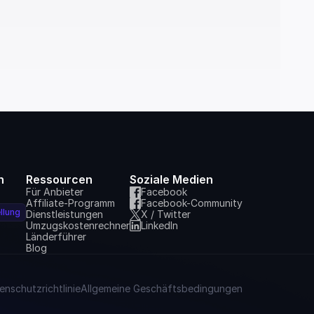
n
Ressourcen
Soziale Medien
Für Anbieter
Facebook
Affiliate-Programm
Facebook-Community
llung
Dienstleistungen
X / Twitter
Umzugskostenrechner
LinkedIn
Länderführer
Blog
enschutzrichtlinie
Allgemeine Geschäftsbedingungen