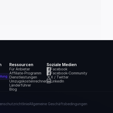
n
Ressourcen
Soziale Medien
Für Anbieter
Facebook
Affiliate-Programm
Facebook-Community
llung
Dienstleistungen
X / Twitter
Umzugskostenrechner
LinkedIn
Länderführer
Blog
enschutzrichtlinie
Allgemeine Geschäftsbedingungen