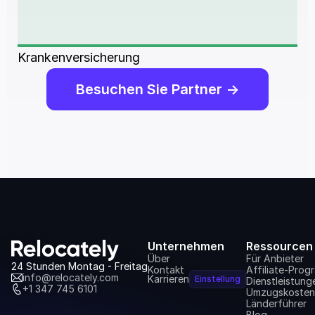
Krankenversicherung
Besuchen Sie Partner ->
Unternehmen
Ressourcen
Über
Für Anbieter
24 Stunden Montag - Freitag
Kontakt
Affiliate-Pro
info@relocately.com
Karrieren
Einstellung
Dienstleistung
+1 347 745 6101
Umzugskosten
Länderführer
Blog