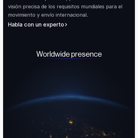
visión precisa de los requisitos mundiales para el 
movimiento y envío internacional.
Habla con un experto
Worldwide presence
Canada
United States
South Africa
United Ar