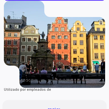
Utilizado por empleados de
Google
zalando
Bain & Company
Go