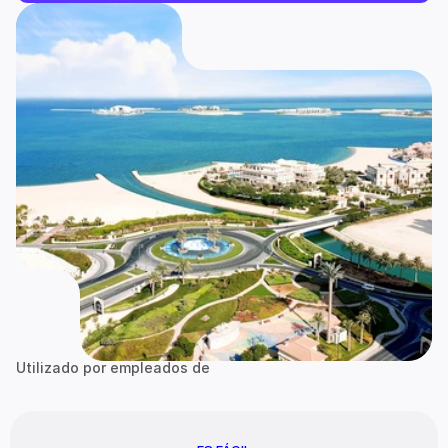
Utilizado por empleados de
Google
zalando
Bain & Company
Go