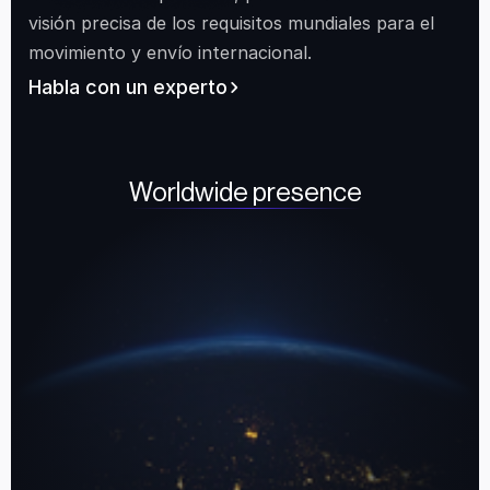
visión precisa de los requisitos mundiales para el 
movimiento y envío internacional.
Habla con un experto
Worldwide presence
Canada
United States
South Africa
United Ar